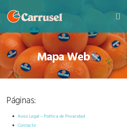
Saltar
Saltar
a
al
la
contenido
navegación
principal
principal
Mapa Web
Páginas:
Aviso Legal – Política de Privacidad
Contacto